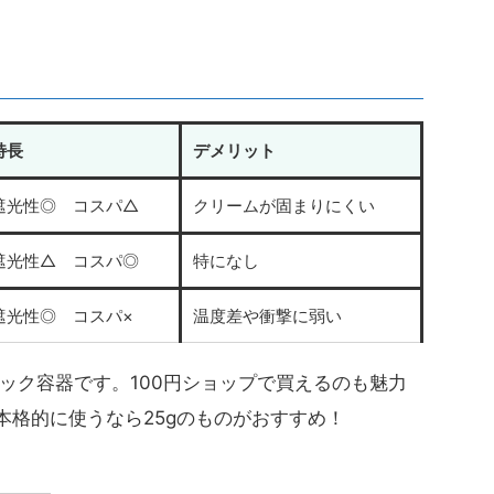
特長
デメリット
遮光性◎ コスパ△
クリームが固まりにくい
遮光性△ コスパ◎
特になし
遮光性◎ コスパ×
温度差や衝撃に弱い
ック容器です。100円ショップで買えるのも魅力
本格的に使うなら25gのものがおすすめ！