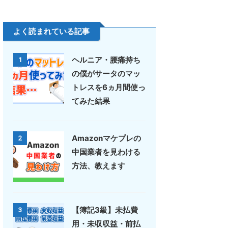
よく読まれている記事
ヘルニア・腰痛持ち
1
の僕がサータのマッ
トレスを6ヵ月間使っ
てみた結果
Amazonマケプレの
2
中国業者を見わける
方法、教えます
【簿記3級】未払費
3
用・未収収益・前払